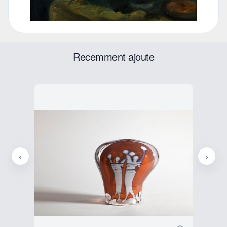
Recemment ajoute
‹
›