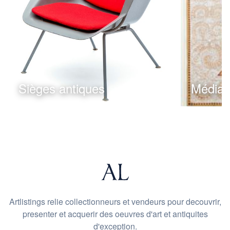
Sièges antiques
Médias
Artlistings relie collectionneurs et vendeurs pour decouvrir,
presenter et acquerir des oeuvres d'art et antiquites
d'exception.