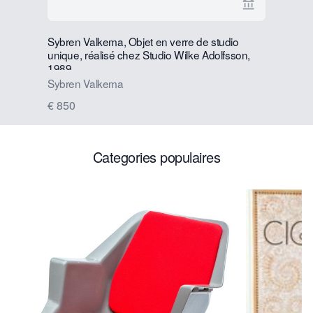
Voir la page
Sybren Valkema, Objet en verre de studio
Toon Kelde
unique, réalisé chez Studio Wilke Adolfsson,
€ 2800
1989
Sybren Valkema
€ 850
Categories populaires