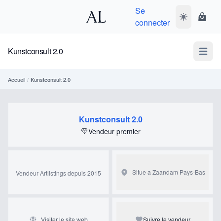
Se
Basculer le 
Panie
connecter
Kunstconsult 2.0
Open m
Accueil
/
Kunstconsult 2.0
Kunstconsult 2.0
Vendeur premier
Situe a Zaandam
Pays-Bas
Vendeur Artlistings depuis 2015
Visiter le site web
Suivre le vendeur