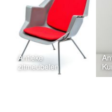
Antieke
An
zitmeubelen
Ku