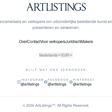
 verzamelaars en verkopers om uitzonderlijke beeldende kunst en
presenteren en verwerven.
Over
Contact
Voor verkopers
Juridisch
Makers
Nederlands
EUR
BLIJF MET ONS VERBONDEN
INSTAGRAM
FACEBOOK
PINTEREST
@artlistings
@artlistings
@artlistings
© 2026
ArtListings™
. All Rights Reserved.