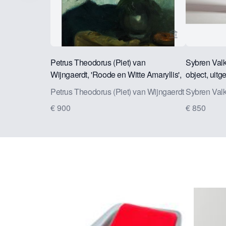
Bekijk verkope
Petrus Theodorus (Piet) van
Sybren Valk
Wijngaerdt, 'Roode en Witte Amaryllis',
object, uitg
olieverf op doek, ca. 1925
Adolfsson, 
Petrus Theodorus (Piet) van Wijngaerdt
Sybren Val
€ 900
€ 850