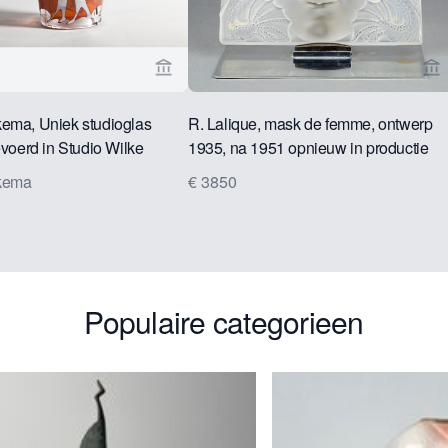
rspagina van Kunstconsult 2.0
Bekijk verkoperspagina van Kunstconsul
Be
ema, Uniek studioglas
R. Lalique, mask de femme, ontwerp
evoerd in Studio Wilke
1935, na 1951 opnieuw in productie
1989
genomen
kema
€ 3850
Populaire categorieen