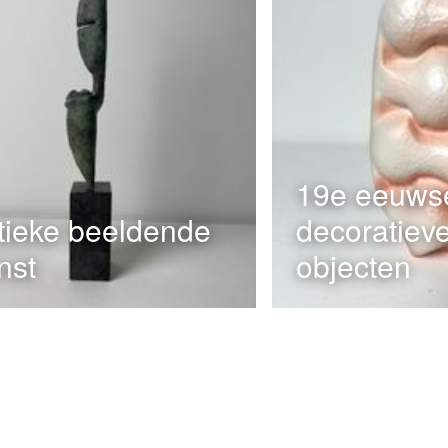
19e eeuws
tieke beeldende
decoratiev
nst
objecten